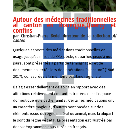
A
utour des médecines traditionnelles
al canton en Rouergue,Quercy et
confins
par
Christian-Pierre Bedel directeur de la collection
Al
canton
Quelques aspects des médications traditionnelles en
usage jusqu’au milieu du XX
e
siècle, et parfois jusqu’à nos
jours, sont présentés à partir de témoignages et de
documents collectés lors des opérations “al canton” (1986-
2017), consacrées à la mémoire occitane régionale.
Il s’agit essentiellement de soins en rapport avec des
affections relativement courantes traitées dans l’espace
domestique et le cadre familial. Certaines médications ont
un caractère magique, d’autres sont basées sur des
éléments issus du règne minéral ou animal, mais la plupart
le sont du règne végétal. La présentation est illustrée par
des vidéogrammes sous-titrés en français.