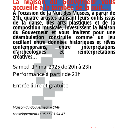
La Maison du Gouverneur vous
accueille à la tombée de la nuit…
À l’occasion de la Nuit des Musées, à partir de
21h, quatre artistes utilisant leurs outils issus
de la danse, des arts plastiques et de la
composition musicale, investissent la Maison
du Gouverneur et vous invitent pour une
déambulation construite comme un jeu
oscillant entre données historiques et rêves
contemporains, entre interprétations
d’archéologues et réinterprétations
créatives…
Samedi 17 mai 2025 de 20h à 23h
Performance à partir de 21h
Entrée libre et gratuite
Maison du Gouverneur – CIAP
renseignements : 05 65 81 94 47