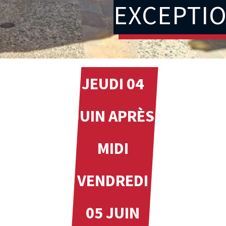
EXCEPTI
JEUDI 04
JUIN APRÈS
MIDI
VENDREDI
05 JUIN