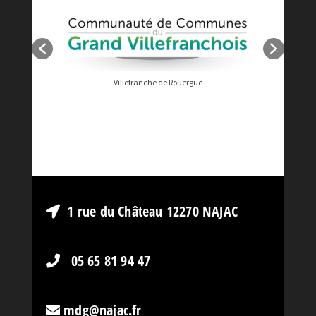
Villefranche de Rouergue
1 rue du Château 12270 NAJAC
05 65 81 94 47
mdg@najac.fr