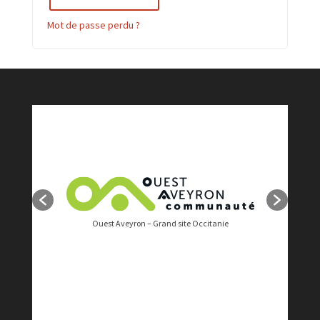
Mot de passe perdu ?
Ouest Aveyron – Grand site Occitanie
L