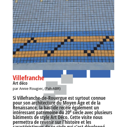
Villefranche
Art déco
par Annie Rougier, (Pah-ABR)
Si Villefranche-de-Rouergue est surtout connue
pour son architecture du Moyen Âge et de la
Renaissance, la bastide recèle également un
e
intéressant patrimoine du 20
siècle avec plusieurs
bâtiments de style Art Déco. Cette visite nous
permettra de revenir sur l’histoire et les
caractéristiques de ce style qui s’est développé